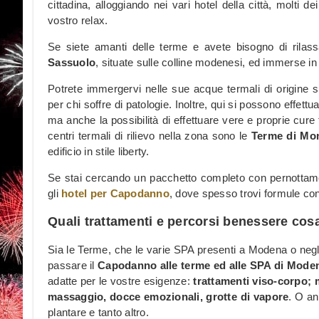
cittadina, alloggiando nei vari hotel della città, molti de
vostro relax.
Se siete amanti delle terme e avete bisogno di rilassa
Sassuolo
, situate sulle colline modenesi, ed immerse in
Potrete immergervi nelle sue acque termali di origine 
per chi soffre di patologie. Inoltre, qui si possono effett
ma anche la possibilità di effettuare vere e proprie cure t
centri termali di rilievo nella zona sono le
Terme di Mont
edificio in stile liberty.
Se stai cercando un pacchetto completo con pernottamen
gli
hotel per Capodanno
, dove spesso trovi formule co
Quali trattamenti e percorsi benessere cos
Sia le Terme, che le varie SPA presenti a Modena o negli 
passare il
Capodanno alle terme ed alle SPA di Mode
adatte per le vostre esigenze:
trattamenti viso-corpo;
massaggio, docce emozionali, grotte di vapore
. O an
plantare e tanto altro.