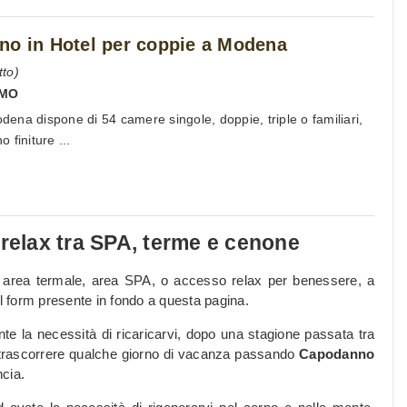
no in Hotel per coppie a Modena
to)
MO
odena dispone di 54 camere singole, doppie, triple o familiari,
finiture ...
elax tra SPA, terme e cenone
n area termale, area SPA, o accesso relax per benessere, a
il form presente in fondo a questa pagina.
nte la necessità di ricaricarvi, dopo una stagione passata tra
i trascorrere qualche giorno di vacanza passando
Capodanno
cia.