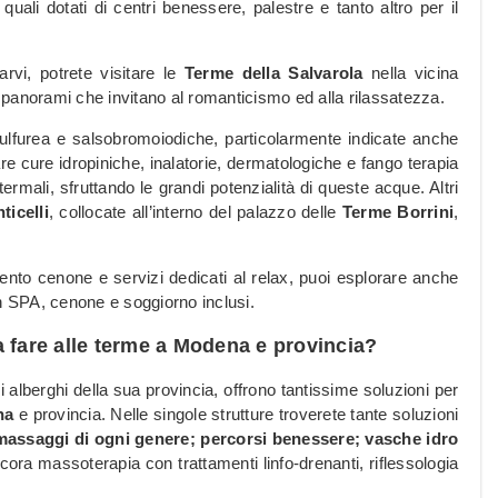
i quali dotati di centri benessere, palestre e tanto altro per il
rvi, potrete visitare le
Terme della Salvarola
nella vicina
 panorami che invitano al romanticismo ed alla rilassatezza.
sulfurea e salsobromoiodiche, particolarmente indicate anche
uare cure idropiniche, inalatorie, dermatologiche e fango terapia
ermali, sfruttando le grandi potenzialità di queste acque. Altri
icelli
, collocate all’interno del palazzo delle
Terme Borrini
,
to cenone e servizi dedicati al relax, puoi esplorare anche
n SPA, cenone e soggiorno inclusi.
a fare alle terme a Modena e provincia?
alberghi della sua provincia, offrono tantissime soluzioni per
na
e provincia. Nelle singole strutture troverete tante soluzioni
 massaggi di ogni genere; percorsi benessere; vasche idro
cora massoterapia con trattamenti linfo-drenanti, riflessologia