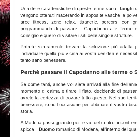
Una delle caratteristiche di queste terme sono i
fanghi 
vengono ottenuti macerando in apposite vasche la polver
aree fitness, zone relax, tisanerie, percorsi con 
programmando di passare il Capodanno alle Terme o
consiglio è quello di visitare i siti delle singole strutture.
Potrete sicuramente trovare la soluzione più adatta
individuare quella più vicina ai vostri desideri e necessi
tanto sano benessere.
Perché passare il Capodanno alle terme o 
Se come tanti, anche voi siete arrivati alla fine dell’an
momento di calma e tirare il fiato, decidendo di passar
avrete la certezza di trovare tutto questo. Nel suo terri
benessere, sono l’occasione per abbinare il vostro bisogn
storia.
A Modena passeggiando per le vie del centro, incontreret
spicca il
Duomo
romanico di Modena, all’interno del qual