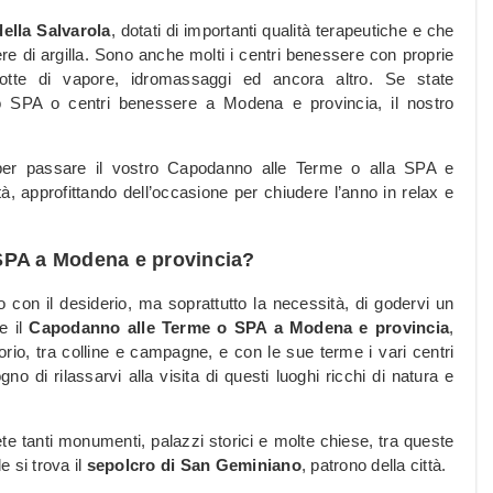
della Salvarola
, dotati di importanti qualità terapeutiche e che
e di argilla. Sono anche molti i centri benessere con proprie
grotte di vapore, idromassaggi ed ancora altro. Se state
 SPA o centri benessere a Modena e provincia, il nostro
 per passare il vostro Capodanno alle Terme o alla SPA e
tà, approfittando dell’occasione per chiudere l’anno in relax e
SPA a Modena e provincia?
no con il desiderio, ma soprattutto la necessità, di godervi un
e il
Capodanno alle Terme o SPA a Modena e provincia
,
torio, tra colline e campagne, e con le sue terme i vari centri
o di rilassarvi alla visita di questi luoghi ricchi di natura e
e tanti monumenti, palazzi storici e molte chiese, tra queste
e si trova il
sepolcro di San Geminiano
, patrono della città.