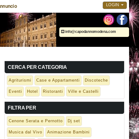
LOGIN
nnuncio
info@capodannomodena.com
CERCA PER CATEGORIA
Agriturismi
Case e Appartamenti
Discoteche
Eventi
Hotel
Ristoranti
Ville e Castelli
FILTRA PER
Cenone Serata e Pernotto
Dj set
Musica dal Vivo
Animazione Bambini