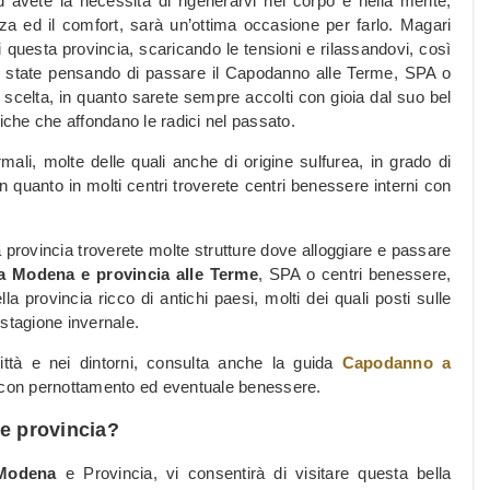
 avete la necessità di rigenerarvi nel corpo e nella mente,
zza ed il comfort, sarà un’ottima occasione per farlo. Magari
i questa provincia, scaricando le tensioni e rilassandovi, così
 Se state pensando di passare il Capodanno alle Terme, SPA o
scelta, in quanto sarete sempre accolti con gioia dal suo bel
oniche che affondano le radici nel passato.
mali, molte delle quali anche di origine sulfurea, in grado di
 in quanto in molti centri troverete centri benessere interni con
la provincia troverete molte strutture dove alloggiare e passare
 Modena e provincia alle Terme
, SPA o centri benessere,
lla provincia ricco di antichi paesi, molti dei quali posti sulle
 stagione invernale.
 città e nei dintorni, consulta anche la guida
Capodanno a
ni con pernottamento ed eventuale benessere.
 e provincia?
Modena
e Provincia, vi consentirà di visitare questa bella