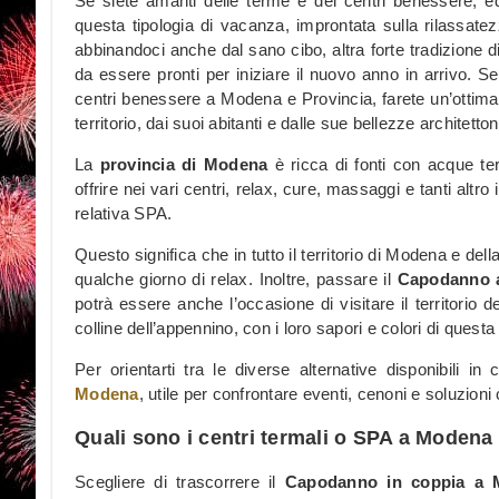
Se siete amanti delle terme e dei centri benessere, ed
questa tipologia di vacanza, improntata sulla rilassate
abbinandoci anche dal sano cibo, altra forte tradizione d
da essere pronti per iniziare il nuovo anno in arrivo.
centri benessere a Modena e Provincia, farete un’ottima 
territorio, dai suoi abitanti e dalle sue bellezze architett
La
provincia di Modena
è ricca di fonti con acque ter
offrire nei vari centri, relax, cure, massaggi e tanti altro
relativa SPA.
Questo significa che in tutto il territorio di Modena e del
qualche giorno di relax. Inoltre, passare il
Capodanno a
potrà essere anche l’occasione di visitare il territorio de
colline dell’appennino, con i loro sapori e colori di questa
Per orientarti tra le diverse alternative disponibili in
Modena
, utile per confrontare eventi, cenoni e soluzio
Quali sono i centri termali o SPA a Modena
Scegliere di trascorrere il
Capodanno in coppia a 