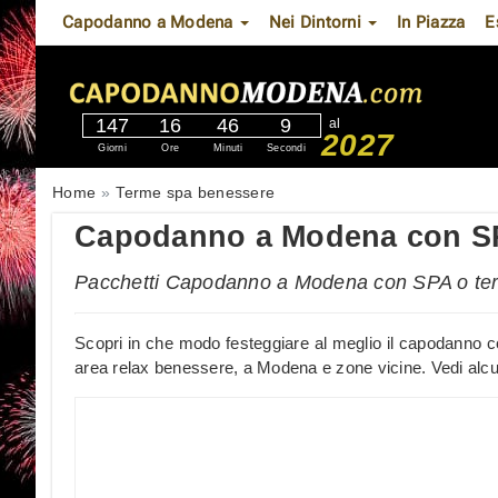
Capodanno a Modena
Nei Dintorni
In Piazza
E
147
16
46
8
al
2027
Giorni
Ore
Minuti
Secondi
Home
Terme spa benessere
Capodanno a Modena con SPA
Pacchetti Capodanno a Modena con SPA o te
Scopri in che modo festeggiare al meglio il capodanno 
area relax benessere, a Modena e zone vicine. Vedi alcun