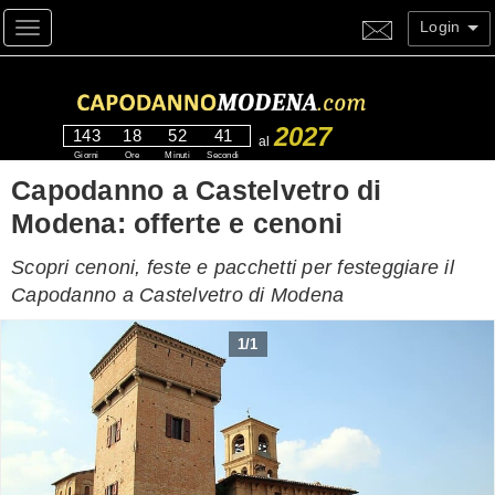
Login
Toggle navigation
2027
143
18
52
40
al
Giorni
Ore
Minuti
Secondi
Capodanno a Castelvetro di
Modena: offerte e cenoni
Scopri cenoni, feste e pacchetti per festeggiare il
Capodanno a Castelvetro di Modena
1
/
1