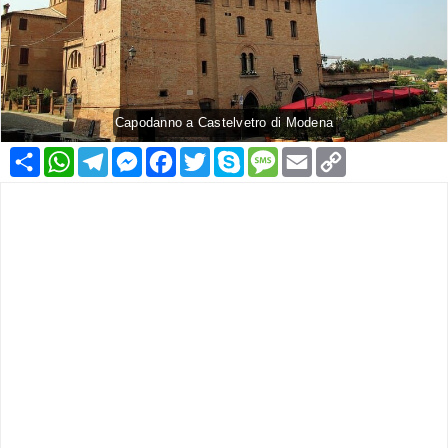
Capodanno a Castelvetro di Modena
Condividi
WhatsApp
Telegram
Messenger
Facebook
Twitter
Skype
Message
Email
Copy
Link