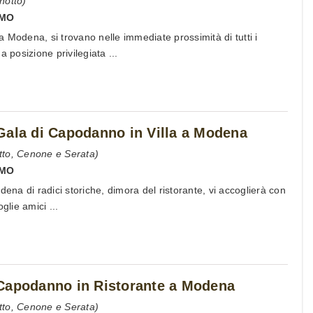
notto)
MO
 Modena, si trovano nelle immediate prossimità di tutti i
a posizione privilegiata ...
Gala di Capodanno in Villa a Modena
tto, Cenone e Serata)
MO
dena di radici storiche, dimora del ristorante, vi accoglierà con
glie amici ...
Capodanno in Ristorante a Modena
tto, Cenone e Serata)