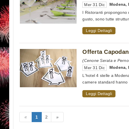
Modena
,
Mer 31 Dic
I Ristoranti propongono 
gusto, sono tutte struttu
Leggi Dettagli
Offerta Capodan
(Cenone Serata e Pernot
Modena
,
Mer 31 Dic
L'hotel 4 stelle a Modena
camere standard hanno ri
Leggi Dettagli
1
2