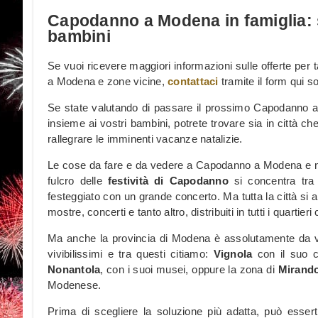
Capodanno a Modena in famiglia: s
bambini
Se vuoi ricevere maggiori informazioni sulle offerte per 
a Modena e zone vicine,
contattaci
tramite il form qui so
Se state valutando di passare il prossimo Capodanno 
insieme ai vostri bambini, potrete trovare sia in città che
rallegrare le imminenti vacanze natalizie.
Le cose da fare e da vedere a Capodanno a Modena e ne
fulcro delle
festività di Capodanno
si concentra tra
festeggiato con un grande concerto. Ma tutta la città si a
mostre, concerti e tanto altro, distribuiti in tutti i quartieri c
Ma anche la provincia di Modena è assolutamente da vis
vivibilissimi e tra questi citiamo:
Vignola
con il suo c
Nonantola
, con i suoi musei, oppure la zona di
Mirando
Modenese.
Prima di scegliere la soluzione più adatta, può essert