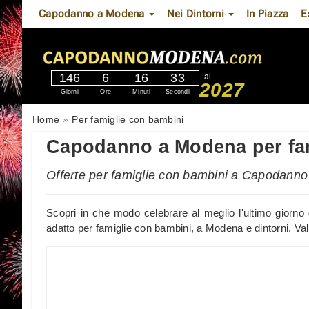
Capodanno a Modena
Nei Dintorni
In Piazza
E
146
6
16
32
al
2027
Giorni
Ore
Minuti
Secondi
Home
Per famiglie con bambini
Capodanno a Modena per fa
Offerte per famiglie con bambini a Capodanno
Scopri in che modo celebrare al meglio l'ultimo giorno 
adatto per famiglie con bambini, a Modena e dintorni. Valu