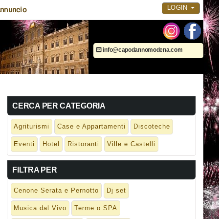
LOGIN
nnuncio
info@capodannomodena.com
CERCA PER CATEGORIA
Agriturismi
Case e Appartamenti
Discoteche
Eventi
Hotel
Ristoranti
Ville e Castelli
FILTRA PER
Cenone Serata e Pernotto
Dj set
Musica dal Vivo
Terme o SPA