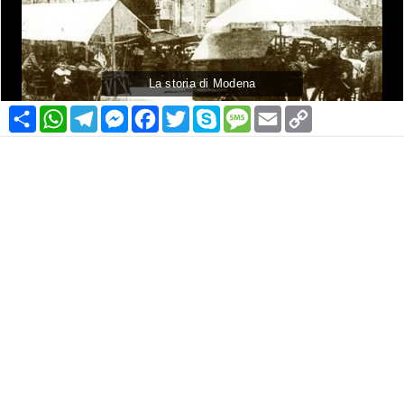
La storia di Modena
Condividi
WhatsApp
Telegram
Messenger
Facebook
Twitter
Skype
Message
Email
Copy
Link