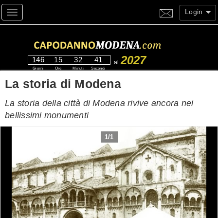
Login
Toggle navigation
2027
146
15
32
40
al
Giorni
Ore
Minuti
Secondi
La storia di Modena
La storia della città di Modena rivive ancora nei
bellissimi monumenti
1
/
1