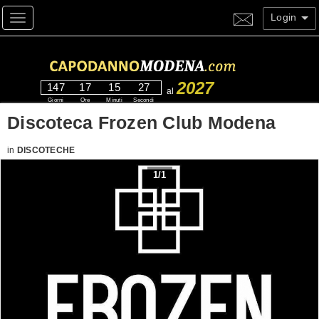
Login
Toggle navigation
2027
147
17
15
27
al
Giorni
Ore
Minuti
Secondi
Discoteca Frozen Club Modena
in
DISCOTECHE
1
/
1