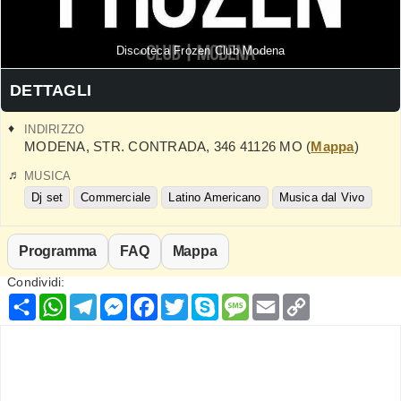
Discoteca Frozen Club Modena
DETTAGLI
INDIRIZZO
MODENA
,
STR. CONTRADA, 346
41126
MO
(
Mappa
)
MUSICA
Dj set
Commerciale
Latino Americano
Musica dal Vivo
Programma
FAQ
Mappa
Condividi:
Condividi
WhatsApp
Telegram
Messenger
Facebook
Twitter
Skype
Message
Email
Copy
Link